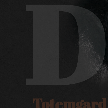
D
Totemgard