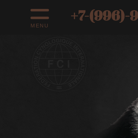
+7-(996)-
MENU