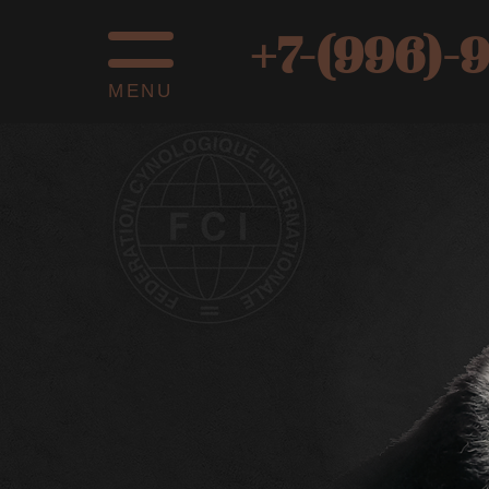
+7-(996)-
MENU