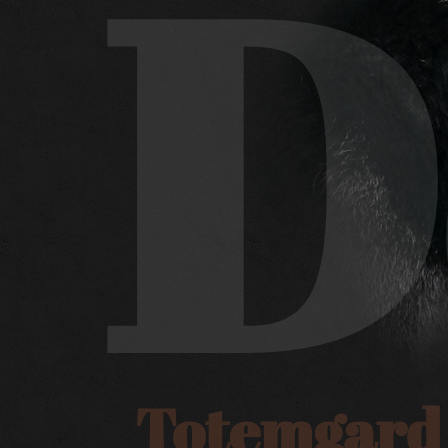
D
Totemgard